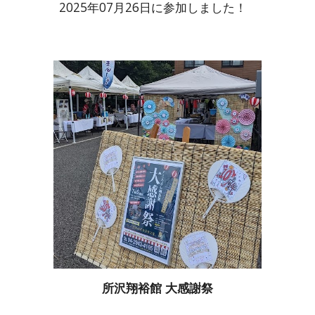
2025年07月
2
6日に
参加
しました！
所沢翔裕館 大感謝祭