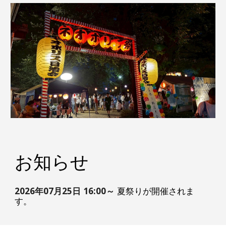
お知らせ
202
6
年
07
月
25
日
1
6
:00
～
夏祭りが開催されま
す。