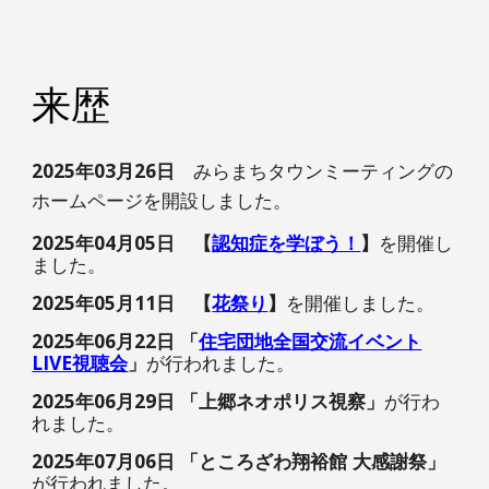
来歴
2025年0
3
月
26
日
みらまちタウンミーティングの
ホームページを開設しました。
2025年04月05日
【
認知症を学ぼう！
】
を開催し
ました。
2025年0
5
月
11
日 【
花祭り
】
を開催しました。
2025年06月22日 「
住宅団地全国交流イベント
LIVE視聴会
」
が行われました。
2025年06月29日 「上郷ネオポリス視察」
が行わ
れました。
2025年0
7
月
06
日 「
ところざわ翔裕館 大感謝祭
」
が行われました。