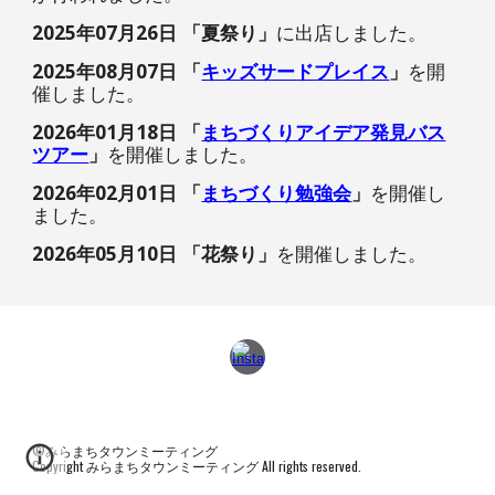
2025年07月
2
6日 「
夏祭り
」
に出店しました。
2025年0
8
月
07
日 「
キッズサードプレイス
」
を開
催しました。
202
6
年0
1
月
18
日 「
まちづくりアイデア発見バス
ツアー
」
を開催しました。
202
6
年0
2
月
01
日 「
まちづくり勉強会
」
を開催し
ました。
2026年0
5
月
10
日 「
花祭り
」
を開催しました。
©
みらまちタウンミーティング
Copyright
みらまちタウンミーティング
All rights reserved.